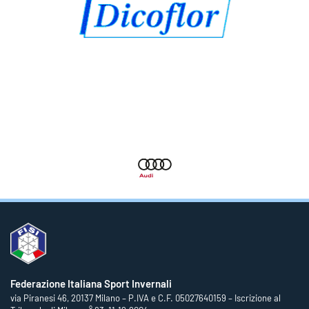
Federazione Italiana Sport Invernali
via Piranesi 46, 20137 Milano – P.IVA e C.F. 05027640159 – Iscrizione al