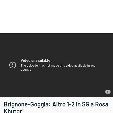
Brignone-Goggia: Altro 1-2 in SG a Rosa
Khutor!