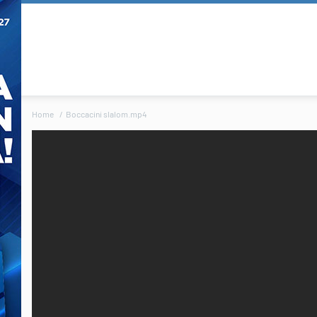
Home
Boccacini slalom.mp4