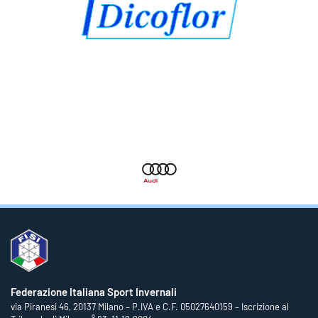
Federazione Italiana Sport Invernali
via Piranesi 46, 20137 Milano – P.IVA e C.F. 05027640159 – Iscrizione al