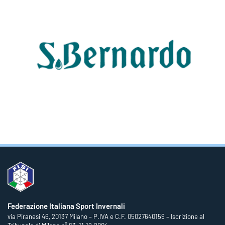
Federazione Italiana Sport Invernali
via Piranesi 46, 20137 Milano – P.IVA e C.F. 05027640159 – Iscrizione al