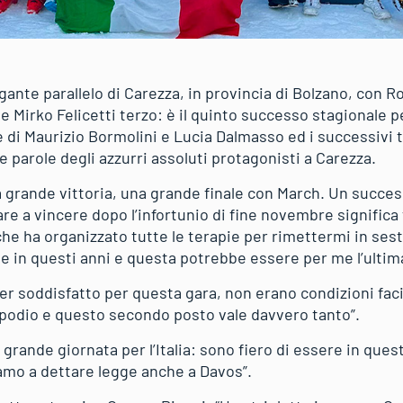
igante parallelo di Carezza, in provincia di Bolzano, con R
Mirko Felicetti terzo: è il quinto successo stagionale per 
 di Maurizio Bormolini e Lucia Dalmasso ed i successivi tr
le parole degli azzurri assoluti protagonisti a Carezza.
a grande vittoria, una grande finale con March. Un succes
are a vincere dopo l’infortunio di fine novembre significa
che ha organizzato tutte le terapie per rimettermi in se
me in questi anni e questa potrebbe essere per me l’ultim
r soddisfatto per questa gara, non erano condizioni faci
l podio e questo secondo posto vale davvero tanto”.
ra grande giornata per l’Italia: sono fiero di essere in que
iamo a dettare legge anche a Davos”.