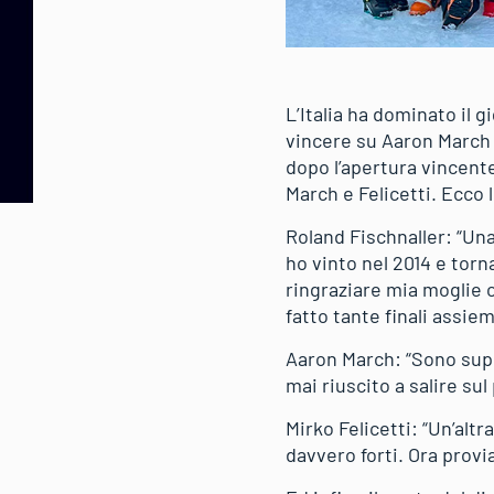
L’Italia ha dominato il g
vincere su Aaron March e 
dopo l’apertura vincente
March e Felicetti. Ecco 
Roland Fischnaller: “Un
ho vinto nel 2014 e torn
ringraziare mia moglie 
fatto tante finali assie
Aaron March: “Sono supe
mai riuscito a salire su
Mirko Felicetti: “Un’alt
davvero forti. Ora prov