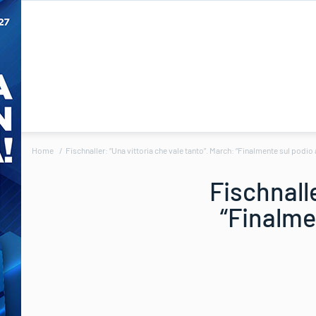
Home
Fischnaller: “Una vittoria che vale tanto”. March: “Finalmente sul podio 
Fischnalle
“Finalme