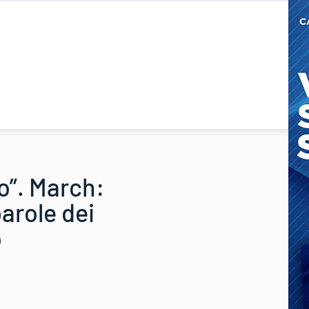
to”. March:
arole dei
o