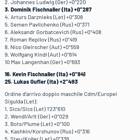
2. Johannes Ludwig (Ger) +0″220
3. Dominik Fischnaller (Ita) +0″287
4. Arturs Darznieks (Let) +0″308
5. Semen Pavlichenko (Rus) +0″371
6. Aleksandr Gorbatcevich (Rus) +0″408
7. Roman Repilov (Rus) +0″419
8. Nico Gleirscher (Aut) +0″559
9. Wolfgang Kindl (Aut) +0″614
10 Max Langenhan (Ger) +0″693
16. Kevin Fischnaller (Ita) +0″941
25. Lukas Gufler (Ita) +2″493
Ordine d’arrivo doppio maschile Cdm/Europei
Sigulda (Let):
1. Sics/Sics (Let) 1’23″610
2. Wendl/Arlt (Ger) +0″029
3. Bots/Plume (Let) +0″100
4. Kashkin/Korshunov (Rus) +0″316
5. Steu/Koller (Let) +0″336