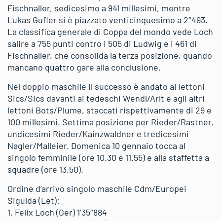
Fischnaller, sedicesimo a 941 millesimi, mentre
Lukas Gufler si è piazzato venticinquesimo a 2″493.
La classifica generale di Coppa del mondo vede Loch
salire a 755 punti contro i 505 di Ludwig e i 461 di
Fischnaller, che consolida la terza posizione, quando
mancano quattro gare alla conclusione.
Nel doppio maschile il successo è andato ai lettoni
Sics/Sics davanti ai tedeschi Wendl/Arlt e agli altri
lettoni Bots/Plume, staccati rispettivamente di 29 e
100 millesimi. Settima posizione per Rieder/Rastner,
undicesimi Rieder/Kainzwaldner e tredicesimi
Nagler/Malleier. Domenica 10 gennaio tocca al
singolo femminile (ore 10.30 e 11.55) e alla staffetta a
squadre (ore 13.50).
Ordine d’arrivo singolo maschile Cdm/Europei
Sigulda (Let):
1. Felix Loch (Ger) 1’35″884