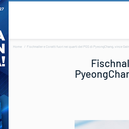
Home
Fischnaller e Coratti fuori nei quarti del PGS di PyeongChang, vince Gal
Fischnall
PyeongChang