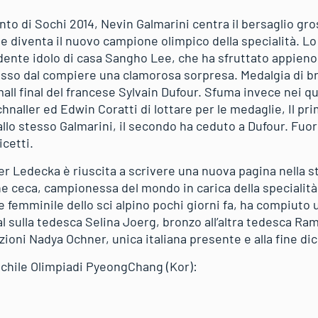
nto di Sochi 2014, Nevin Galmarini centra il bersaglio gros
 diventa il nuovo campione olimpico della specialità. Lo
endente idolo di casa Sangho Lee, che ha sfruttato appieno 
asso dal compiere una clamorosa sorpresa. Medalgia di br
mall final del francese Sylvain Dufour. Sfuma invece nei qua
chnaller ed Edwin Coratti di lottare per le medaglie, Il pr
lo stesso Galmarini, il secondo ha ceduto a Dufour. Fuori 
cetti.
r Ledecka è riuscita a scrivere una nuova pagina nella st
ne ceca, campionessa del mondo in carica della specialità
e femminile dello sci alpino pochi giorni fa, ha compiuto
al sulla tedesca Selina Joerg, bronzo all’altra tedesca R
azioni Nadya Ochner, unica italiana presente e alla fine d
chile Olimpiadi PyeongChang (Kor):