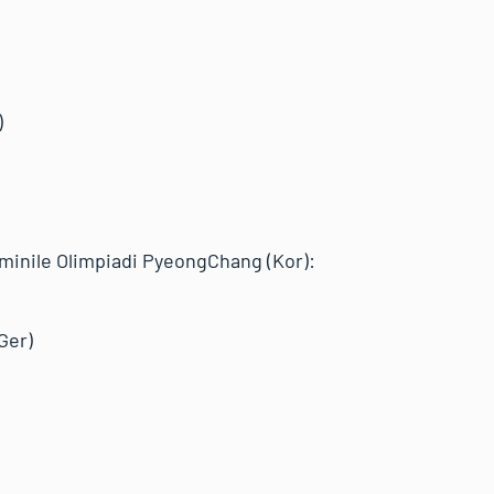
)
minile Olimpiadi PyeongChang (Kor):
Ger)