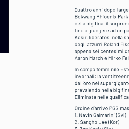
Quattro anni dopo l’arge
Bokwang Phioenix Park e
nella big final il sorpr
fino a giungere ad un p
Kosir, liberatosi nella s
degli azzurri Roland Fis
appena sei centesimi dal
Aaron March e Mirko Feli
In campo femminile Este
invernali: la ventitreen
dell’oro nel supergigant
prevalendo nella big fin
Eliminata nelle qualific
Ordine d’arrivo PGS mas
1. Nevin Galmarini (Svi)
2. Sangho Lee (Kor)
3. Zan Kosir (Slo)