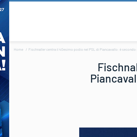
Home
Fischnaller centra il 40esimo podio nel PSL di Piancavallo: è secondo: “
Fischnal
Piancaval