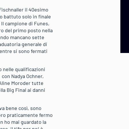
Fischnaller il 40esimo
o battuto solo in finale
. Il campione di Funes,
o del primo posto nella
uando mancano sette
raduatoria generale di
mentre si sono fermati
 nelle qualificazioni
, con Nadya Ochner,
 Aline Moroder tutte
lla Big Final ai danni
 va bene così, sono
d ero praticamente fermo
on ho mai guardato la
a, il tifo per noi è