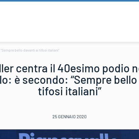
Sempre bello davanti ai tifosi italiani”
ler centra il 40esimo podio n
lo: è secondo: “Sempre bello 
tifosi italiani”
25 GENNAIO 2020