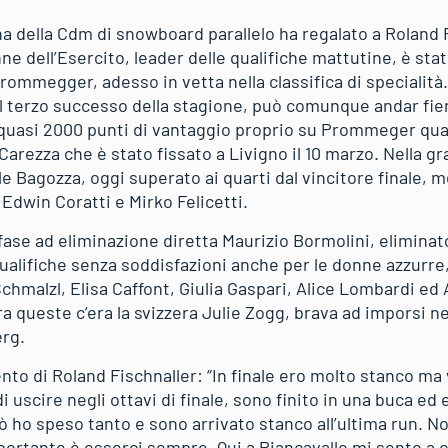
na della Cdm di snowboard parallelo ha regalato a Roland 
nne dell’Esercito, leader delle qualifiche mattutine, è stat
rommegger, adesso in vetta nella classifica di specialità
l terzo successo della stagione, può comunque andar fier
n quasi 2000 punti di vantaggio proprio su Prommeger q
 Carezza che è stato fissato a Livigno il 10 marzo. Nella g
le Bagozza, oggi superato ai quarti dal vincitore finale, 
 Edwin Coratti e Mirko Felicetti.
fase ad eliminazione diretta Maurizio Bormolini, eliminato
ualifiche senza soddisfazioni anche per le donne azzurre
chmalzl, Elisa Caffont, Giulia Gaspari, Alice Lombardi ed
Tra queste c’era la svizzera Julie Zogg, brava ad imporsi ne
erg.
nto di Roland Fischnaller: “In finale ero molto stanco ma
i uscire negli ottavi di finale, sono finito in una buca e
ò ho speso tanto e sono arrivato stanco all’ultima run. N
mportante è esserci sempre. Qui a Piancavallo mi sento a cas