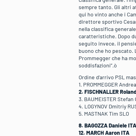
sempre tanto. Gli altri a
qui ho vinto anche i Camp
direttore sportivo Cesa
nella classifica general
caratteristiche. Dopo d
seguito invece, il pens
buono che ho pescato. L
Prommegger che ha molta
soddisfazioni”.ò
Ordine d’arrivo PSL masc
1. PROMMEGGER Andrea
2. FISCHNALLER Roland
3. BAUMEISTER Stefan
4. LOGYNOV Dmitriy RU
5. MASTNAK Tim SLO
8. BAGOZZA Daniele IT
12. MARCH Aaron ITA