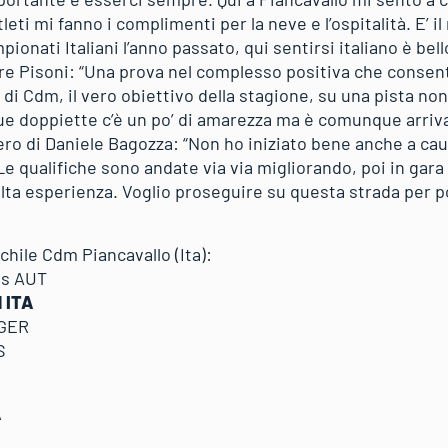
tleti mi fanno i complimenti per la neve e l’ospitalità. E’ 
ionati Italiani l’anno passato, qui sentirsi italiano è bell
re Pisoni: “Una prova nel complesso positiva che consent
e di Cdm, il vero obiettivo della stagione, su una pista non
ue doppiette c’è un po’ di amarezza ma è comunque arriva
iero di Daniele Bagozza: “Non ho iniziato bene anche a c
e qualifiche sono andate via via migliorando, poi in gara
 esperienza. Voglio proseguire su questa strada per po
hile Cdm Piancavallo (Ita):
s AUT
 ITA
 GER
S
A