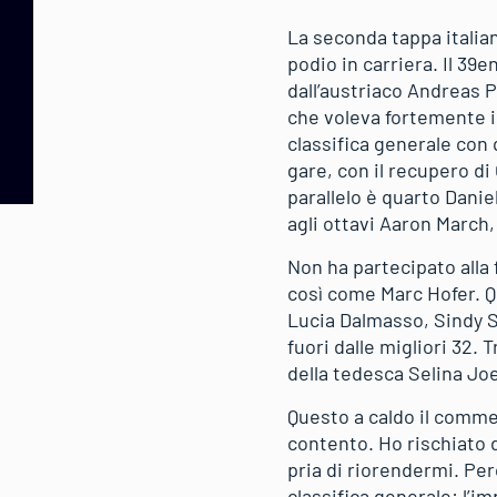
La seconda tappa italia
podio in carriera. Il 39e
dall’austriaco Andreas P
che voleva fortemente i
classifica generale co
gare, con il recupero di
parallelo è quarto Danie
agli ottavi Aaron March,
Non ha partecipato alla 
così come Marc Hofer. Q
Lucia Dalmasso, Sindy S
fuori dalle migliori 32. 
della tedesca Selina Jo
Questo a caldo il comme
contento. Ho rischiato d
pria di riorendermi. Per
classifica generale: l’i