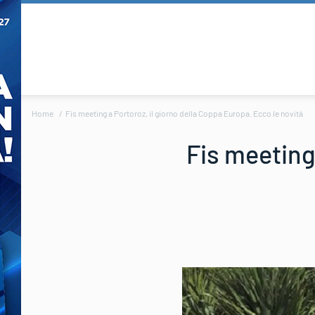
Home
Fis meeting a Portoroz, il giorno della Coppa Europa. Ecco le novità
Fis meeting