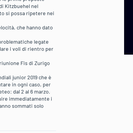
di Kitzbuehel nel
to si possa ripetere nei
elocità, che hanno dato
e problematiche legate
are i voli di rientro per
riunione Fis di Zurigo
ndiali junior 2019 che è
tare in ogni caso, per
teo: dal 2 al 6 marzo.
buire immediatamente i
Saranno sommati solo