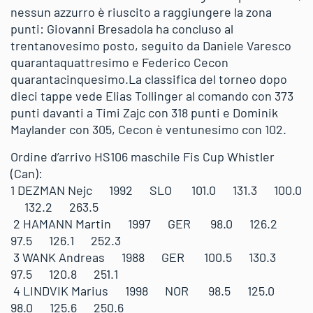
nessun azzurro è riuscito a raggiungere la zona
punti: Giovanni Bresadola ha concluso al
trentanovesimo posto, seguito da Daniele Varesco
quarantaquattresimo e Federico Cecon
quarantacinquesimo.La classifica del torneo dopo
dieci tappe vede Elias Tollinger al comando con 373
punti davanti a Timi Zajc con 318 punti e Dominik
Maylander con 305, Cecon è ventunesimo con 102.
Ordine d’arrivo HS106 maschile Fis Cup Whistler
(Can):
1 DEZMAN Nejc 1992 SLO 101.0 131.3 100.0
132.2 263.5
2 HAMANN Martin 1997 GER 98.0 126.2
97.5 126.1 252.3
3 WANK Andreas 1988 GER 100.5 130.3
97.5 120.8 251.1
4 LINDVIK Marius 1998 NOR 98.5 125.0
98.0 125.6 250.6