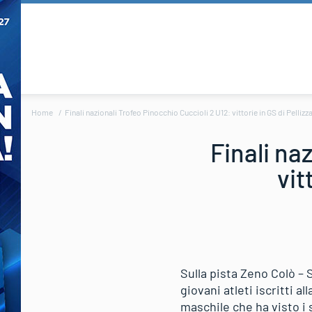
Home
Finali nazionali Trofeo Pinocchio Cuccioli 2 U12: vittorie in GS di Pellizz
Finali na
vit
Sulla pista Zeno Colò – 
giovani atleti iscritti a
maschile che ha visto i 