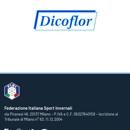
Federazione Italiana Sport Invernali
via Piranesi 46, 20137 Milano – P.IVA e C.F. 05027640159 – Iscrizione al
Tribunale di Milano n° 63, 11.12.2004