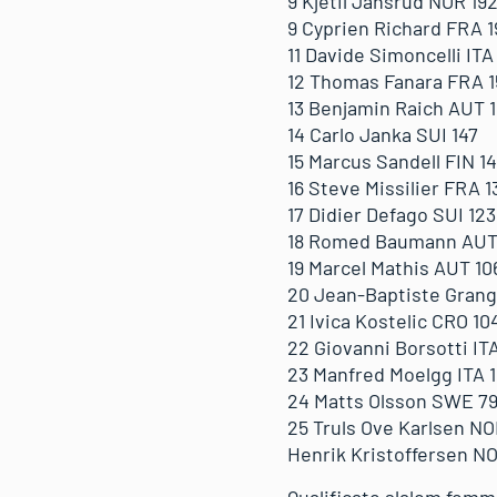
9 Kjetil Jansrud NOR 19
9 Cyprien Richard FRA 1
11 Davide Simoncelli ITA
12 Thomas Fanara FRA 1
13 Benjamin Raich AUT 
14 Carlo Janka SUI 147
15 Marcus Sandell FIN 1
16 Steve Missilier FRA 1
17 Didier Defago SUI 123
18 Romed Baumann AUT
19 Marcel Mathis AUT 10
20 Jean-Baptiste Grang
21 Ivica Kostelic CRO 10
22 Giovanni Borsotti ITA
23 Manfred Moelgg ITA 
24 Matts Olsson SWE 7
25 Truls Ove Karlsen NO
Henrik Kristoffersen N