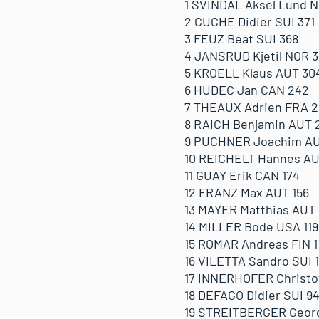
1 SVINDAL Aksel Lund N
2 CUCHE Didier SUI 371
3 FEUZ Beat SUI 368
4 JANSRUD Kjetil NOR 3
5 KROELL Klaus AUT 30
6 HUDEC Jan CAN 242
7 THEAUX Adrien FRA 2
8 RAICH Benjamin AUT 
9 PUCHNER Joachim AU
10 REICHELT Hannes AU
11 GUAY Erik CAN 174
12 FRANZ Max AUT 156
13 MAYER Matthias AUT 
14 MILLER Bode USA 119
15 ROMAR Andreas FIN 1
16 VILETTA Sandro SUI 1
17 INNERHOFER Christof 
18 DEFAGO Didier SUI 9
19 STREITBERGER Geor