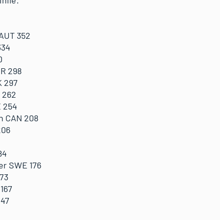
nile:
0
 AUT 352
334
0
ER 298
K 297
 262
 254
on CAN 208
206
84
ner SWE 176
173
 167
147