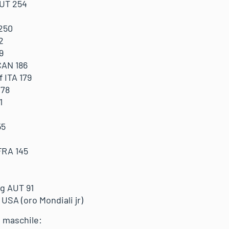
UT 254
250
2
9
AN 186
 ITA 179
178
1
55
FRA 145
g AUT 91
A (oro Mondiali jr)
e maschile: