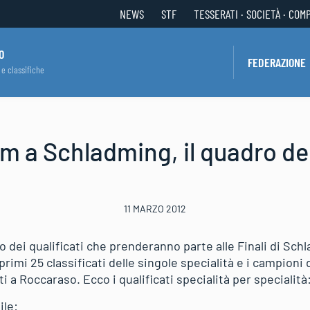
NEWS
STF
TESSERATI · SOCIETÀ · COM
O
FEDERAZIONE
 e classifiche
dm a Schladming, il quadro dei
11 MARZO 2012
o dei qualificati che prenderanno parte alle Finali di Sc
primi 25 classificati delle singole specialità e i campion
ti a Roccaraso. Ecco i qualificati specialità per specialità
ile: