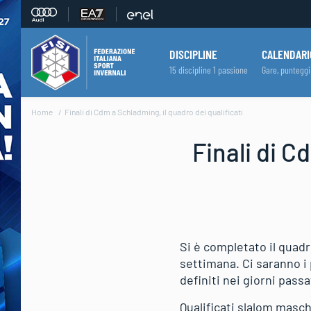
DISCIPLINE
CALENDARI
15 discipline 1 passione
Gare, punteggi
Home
Finali di Cdm a Schladming, il quadro dei qualificati
Finali di C
Si è completato il quadr
settimana. Ci saranno i 
definiti nei giorni passa
Qualificati slalom masch