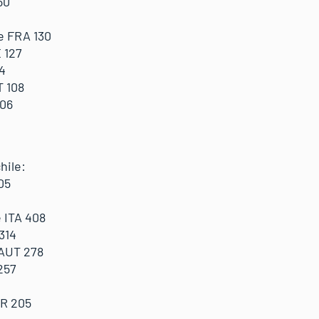
60
e FRA 130
 127
4
T 108
106
hile:
05
 ITA 408
314
 AUT 278
257
OR 205