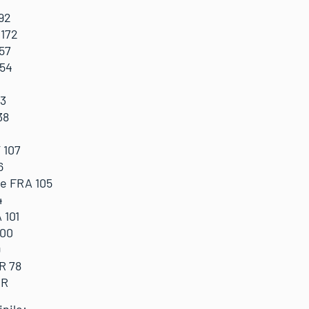
2
92
 172
57
154
43
38
 107
6
e FRA 105
4
 101
100
9
R 78
OR