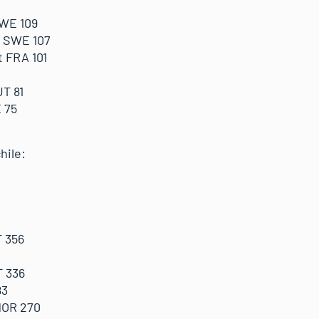
WE 109
 SWE 107
 FRA 101
T 81
 75
hile:
 356
 336
83
NOR 270