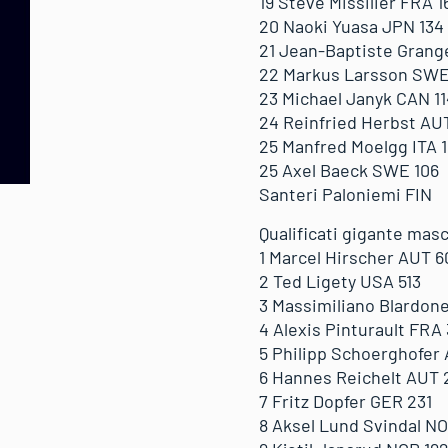
19 Steve Missilier FRA 1
20 Naoki Yuasa JPN 134
21 Jean-Baptiste Grang
22 Markus Larsson SWE
23 Michael Janyk CAN 11
24 Reinfried Herbst AU
25 Manfred Moelgg ITA 
25 Axel Baeck SWE 106
Santeri Paloniemi FIN
Qualificati gigante masc
1 Marcel Hirscher AUT 6
2 Ted Ligety USA 513
3 Massimiliano Blardone
4 Alexis Pinturault FRA 
5 Philipp Schoerghofer
6 Hannes Reichelt AUT 
7 Fritz Dopfer GER 231
8 Aksel Lund Svindal N