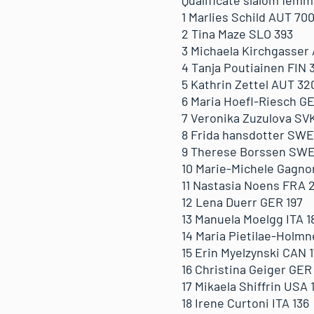
Qualificate slalom femmi
1 Marlies Schild AUT 70
2 Tina Maze SLO 393
3 Michaela Kirchgasser
4 Tanja Poutiainen FIN 
5 Kathrin Zettel AUT 32
6 Maria Hoefl-Riesch G
7 Veronika Zuzulova SV
8 Frida hansdotter SWE
9 Therese Borssen SWE
10 Marie-Michele Gagn
11 Nastasia Noens FRA 
12 Lena Duerr GER 197
13 Manuela Moelgg ITA 1
14 Maria Pietilae-Holm
15 Erin Myelzynski CAN 
16 Christina Geiger GER
17 Mikaela Shiffrin USA 
18 Irene Curtoni ITA 136