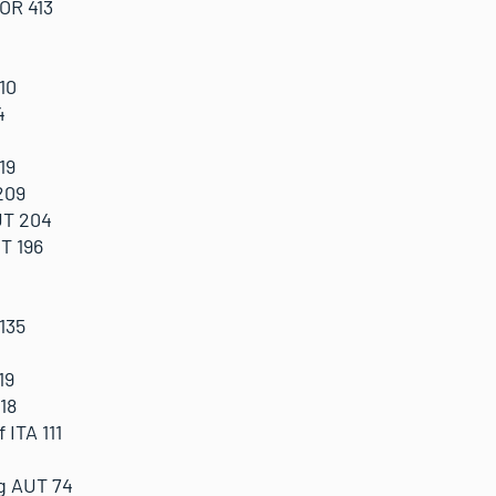
OR 413
10
4
19
209
T 204
T 196
135
19
18
ITA 111
4
g AUT 74