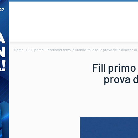
Home
Fill primo – Innerhofer terzo, è Grande Italia nella prova della discesa di
Fill primo
prova d