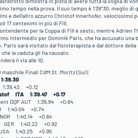
stelrotto dimostra in pista di avere tutta la voglia di vo
primo tempo nella prova. Il suo tempo è 1’39″30, meglio di 
mi e dell’altro azzurro Christof Innerhofer, velocissimo pe
li 17 centesimi in più di Fill.
contendente per la Coppa di Fill è sesto, mentre Adrien T
rimo intermedio per Dominik Paris, che ha accusato una 
, Paris sarà visitato dal fisioterapista e dal dottore della
o che la caduta gli ha causato.
derà il via alle 10.
 maschile Finali CdM St. Moritz (Sui):
 1:39.30
:39.42 +0.12
tof ITA 1:39.47 +0.17
nt DQP AUT 1:39.94 +0.64
 1:40.04 +0.74
NOR 1:40.14 +0.84
GER 1:40.22 +0.92
SA 1:40.25 +0.95