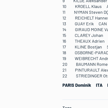
9 KILDE Aleksander 
10 KROELL Klaus A
11 NYMAN Steven DQ
12 REICHELT Hannes
13 GUAY Erik CAN 
14 GIRAUD MOINE Val
15 CLAREY Johan F
16 THEAUX Adrien 
17 KLINE Bostjan S
18 OSBORNE-PARADIS
19 WEIBRECHT Andre
20 BAUMANN Romed
21 PINTURAULT Alexi
22 STRIEDINGER Otm
PARIS Dominik ITA 
Tags