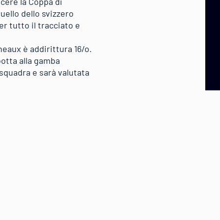
ncere la Coppa di
quello dello svizzero
r tutto il tracciato e
heaux è addirittura 16/o.
botta alla gamba
 squadra e sarà valutata