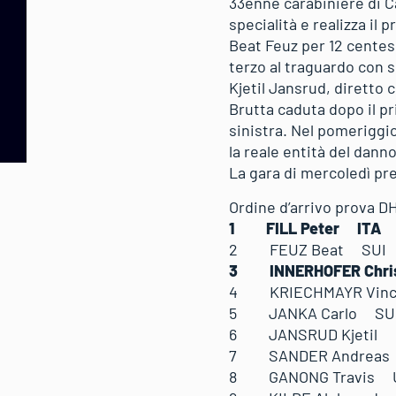
33enne carabiniere di Ca
specialità e realizza il 
Beat Feuz per 12 centesi
terzo al traguardo con so
Kjetil Jansrud, diretto 
Brutta caduta dopo il p
sinistra. Nel pomeriggio
la reale entità del dann
La gara di mercoledì pren
Ordine d’arrivo prova DH
1 FILL Peter ITA
2 FEUZ Beat SUI 1
3 INNERHOFER Chris
4 KRIECHMAYR Vince
5 JANKA Carlo SUI
6 JANSRUD Kjetil 
7 SANDER Andreas 
8 GANONG Travis U