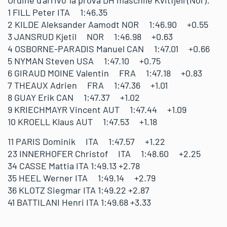
Ordine d’arrivo 1a prova DH maschile Kvitfjell (Nor):
1 FILL Peter ITA 1:46.35
2 KILDE Aleksander Aamodt NOR 1:46.90 +0.55
3 JANSRUD Kjetil NOR 1:46.98 +0.63
4 OSBORNE-PARADIS Manuel CAN 1:47.01 +0.66
5 NYMAN Steven USA 1:47.10 +0.75
6 GIRAUD MOINE Valentin FRA 1:47.18 +0.83
7 THEAUX Adrien FRA 1:47.36 +1.01
8 GUAY Erik CAN 1:47.37 +1.02
9 KRIECHMAYR Vincent AUT 1:47.44 +1.09
10 KROELL Klaus AUT 1:47.53 +1.18
11 PARIS Dominik ITA 1:47.57 +1.22
23 INNERHOFER Christof ITA 1:48.60 +2.25
34 CASSE Mattia ITA 1:49.13 +2.78
35 HEEL Werner ITA 1:49.14 +2.79
36 KLOTZ Siegmar ITA 1:49.22 +2.87
41 BATTILANI Henri ITA 1:49.68 +3.33