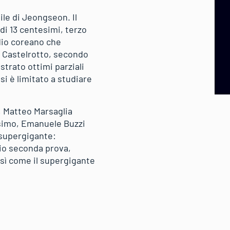
ile di Jeongseon. Il
i 13 centesimi, terzo
ndio coreano che
di Castelrotto, secondo
istrato ottimi parziali
si è limitato a studiare
1, Matteo Marsaglia
1simo, Emanuele Buzzi
 supergigante:
aio seconda prova,
così come il supergigante