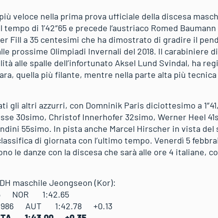
l più veloce nella prima prova ufficiale della discesa masch
l tempo di 1’42″65 e precede l’austriaco Romed Baumann d
r Fill a 35 centesimi che ha dimostrato di gradire il pe
le prossime Olimpiadi Invernali del 2018. Il carabiniere 
alità alle spalle dell’infortunato Aksel Lund Svindal, ha reg
ra, quella più filante, mentre nella parte alta più tecnica 
 gli altri azzurri, con Domninik Paris diciottesimo a 1″4
asse 30simo, Christof Innerhofer 32simo, Werner Heel 4
ndini 55simo. In pista anche Marcel Hirscher in vista del
 classifica di giornata con l’ultimo tempo. Venerdì 5 febbr
ono le danze con la discesa che sarà alle ore 4 italiane, 
.
a DH maschile Jeongseon (Kor):
1985 NOR 1:42.65
986 AUT 1:42.78 +0.13
ITA 1:43.00 +0.35