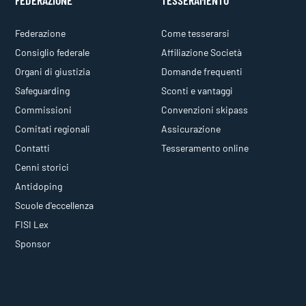
FEDERAZIONE
TESSERAMENTO
Federazione
Come tesserarsi
Consiglio federale
Affiliazione Società
Organi di giustizia
Domande frequenti
Safeguarding
Sconti e vantaggi
Commissioni
Convenzioni skipass
Comitati regionali
Assicurazione
Contatti
Tesseramento online
Cenni storici
Antidoping
Scuole d'eccellenza
FISI Lex
Sponsor