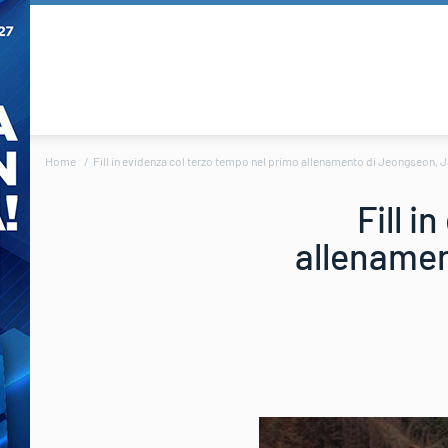
Home
Fill in evidenza col terzo tempo nel primo allenamento di Jeongseon, Jan
Fill i
allenamen