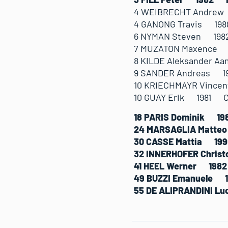
4 WEIBRECHT Andre
4 GANONG Travis 19
6 NYMAN Steven 19
7 MUZATON Maxence
8 KILDE Aleksander
9 SANDER Andreas 
10 KRIECHMAYR Vinc
10 GUAY Erik 1981 
18 PARIS Dominik 1
24 MARSAGLIA Matt
30 CASSE Mattia 1
32 INNERHOFER Chri
41 HEEL Werner 19
49 BUZZI Emanuele
55 DE ALIPRANDINI 