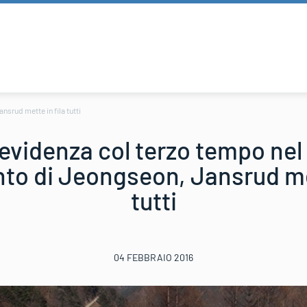
srud mette in fila tutti
n evidenza col terzo tempo ne
to di Jeongseon, Jansrud met
tutti
04 FEBBRAIO 2016