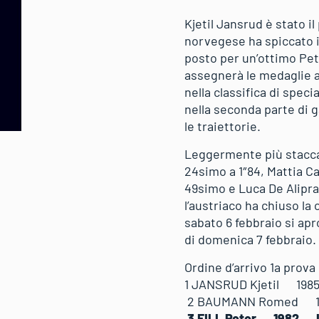
Kjetil Jansrud è stato i
norvegese ha spiccato i
posto per un’ottimo Pete
assegnerà le medaglie al
nella classifica di speci
nella seconda parte di ga
le traiettorie.
Leggermente più staccati
24simo a 1″84, Mattia C
49simo e Luca De Alipra
l’austriaco ha chiuso la
sabato 6 febbraio si apr
di domenica 7 febbraio
Ordine d’arrivo 1a prov
1 JANSRUD Kjetil 
2 BAUMANN Romed 1
3 FILL Peter 1982 