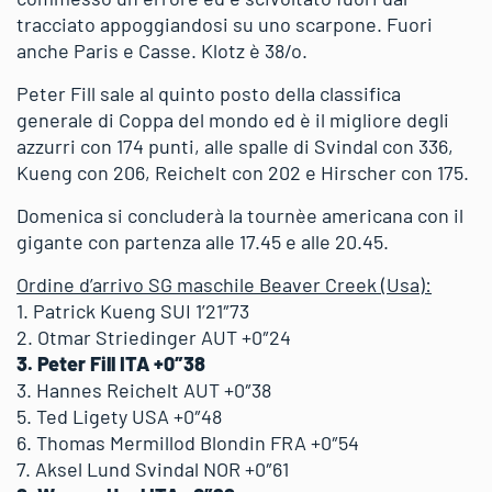
tracciato appoggiandosi su uno scarpone. Fuori
anche Paris e Casse. Klotz è 38/o.
Peter Fill sale al quinto posto della classifica
generale di Coppa del mondo ed è il migliore degli
azzurri con 174 punti, alle spalle di Svindal con 336,
Kueng con 206, Reichelt con 202 e Hirscher con 175.
Domenica si concluderà la tournèe americana con il
gigante con partenza alle 17.45 e alle 20.45.
Ordine d’arrivo SG maschile Beaver Creek (Usa):
1. Patrick Kueng SUI 1’21″73
2. Otmar Striedinger AUT +0″24
3. Peter Fill ITA +0″38
3. Hannes Reichelt AUT +0″38
5. Ted Ligety USA +0″48
6. Thomas Mermillod Blondin FRA +0″54
7. Aksel Lund Svindal NOR +0″61