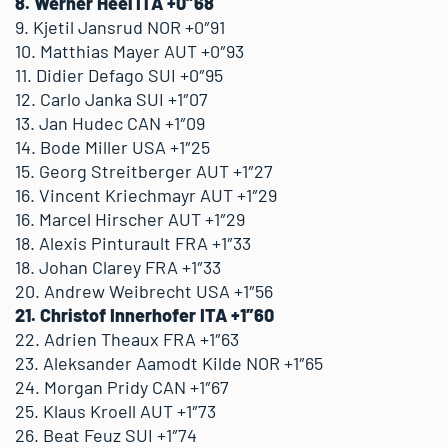
8. Werner Heel ITA +0″68
9. Kjetil Jansrud NOR +0″91
10. Matthias Mayer AUT +0″93
11. Didier Defago SUI +0″95
12. Carlo Janka SUI +1″07
13. Jan Hudec CAN +1″09
14. Bode Miller USA +1″25
15. Georg Streitberger AUT +1″27
16. Vincent Kriechmayr AUT +1″29
16. Marcel Hirscher AUT +1″29
18. Alexis Pinturault FRA +1″33
18. Johan Clarey FRA +1″33
20. Andrew Weibrecht USA +1″56
21. Christof Innerhofer ITA +1″60
22. Adrien Theaux FRA +1″63
23. Aleksander Aamodt Kilde NOR +1″65
24. Morgan Pridy CAN +1″67
25. Klaus Kroell AUT +1″73
26. Beat Feuz SUI +1″74