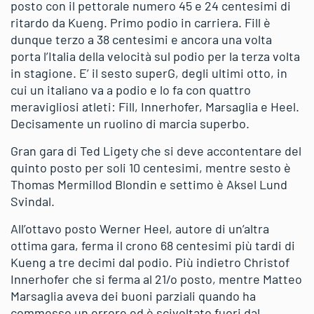
posto con il pettorale numero 45 e 24 centesimi di
ritardo da Kueng. Primo podio in carriera. Fill è
dunque terzo a 38 centesimi e ancora una volta
porta l’Italia della velocità sul podio per la terza volta
in stagione. E’ il sesto superG, degli ultimi otto, in
cui un italiano va a podio e lo fa con quattro
meravigliosi atleti: Fill, Innerhofer, Marsaglia e Heel.
Decisamente un ruolino di marcia superbo.
Gran gara di Ted Ligety che si deve accontentare del
quinto posto per soli 10 centesimi, mentre sesto è
Thomas Mermillod Blondin e settimo è Aksel Lund
Svindal.
All’ottavo posto Werner Heel, autore di un’altra
ottima gara, ferma il crono 68 centesimi più tardi di
Kueng a tre decimi dal podio. Più indietro Christof
Innerhofer che si ferma al 21/o posto, mentre Matteo
Marsaglia aveva dei buoni parziali quando ha
commesso un errore ed è scivoltato fuori dal