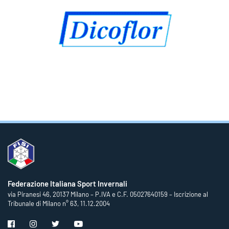
Federazione Italiana Sport Invernali
via Piranesi 46, 20137 Milano – P.IVA e C.F. 05027640159 – Iscrizione al
Tribunale di Milano n° 63, 11.12.2004