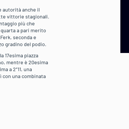
 autorità anche il
e vittorie stagionali.
antaggio più che
quarta a pari merito
 Ferk, seconda e
rzo gradino del podio.
 la 17esima piazza
bano, mentre è 20esima
ima a 2″11, una
dì con una combinata