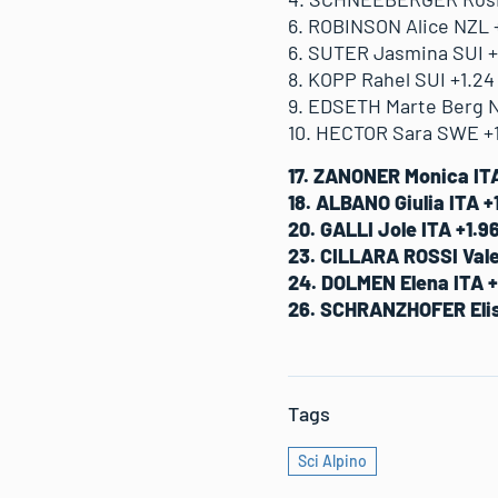
6. ROBINSON Alice NZL 
6. SUTER Jasmina SUI +
8. KOPP Rahel SUI +1.24
9. EDSETH Marte Berg N
10. HECTOR Sara SWE +1
17. ZANONER Monica ITA
18. ALBANO Giulia ITA +
20. GALLI Jole ITA +1.9
23. CILLARA ROSSI Valen
24. DOLMEN Elena ITA +
26. SCHRANZHOFER Elis
Tags
Sci Alpino