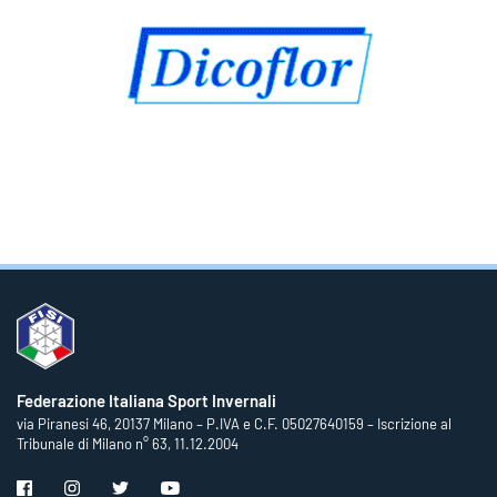
Federazione Italiana Sport Invernali
via Piranesi 46, 20137 Milano – P.IVA e C.F. 05027640159 – Iscrizione al
Tribunale di Milano n° 63, 11.12.2004