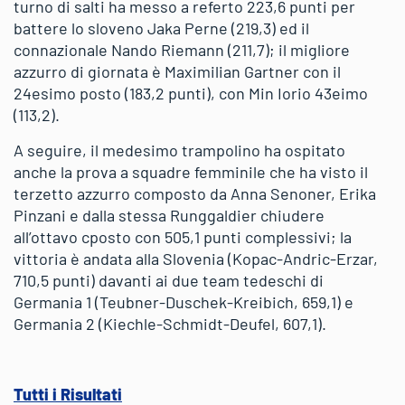
turno di salti ha messo a referto 223,6 punti per
battere lo sloveno Jaka Perne (219,3) ed il
connazionale Nando Riemann (211,7); il migliore
azzurro di giornata è Maximilian Gartner con il
24esimo posto (183,2 punti), con Min Iorio 43eimo
(113,2).
A seguire, il medesimo trampolino ha ospitato
anche la prova a squadre femminile che ha visto il
terzetto azzurro composto da Anna Senoner, Erika
Pinzani e dalla stessa Runggaldier chiudere
all’ottavo cposto con 505,1 punti complessivi; la
vittoria è andata alla Slovenia (Kopac-Andric-Erzar,
710,5 punti) davanti ai due team tedeschi di
Germania 1 (Teubner-Duschek-Kreibich, 659,1) e
Germania 2 (Kiechle-Schmidt-Deufel, 607,1).
Tutti i Risultati