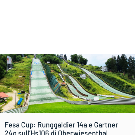
Fesa Cup: Runggaldier 14a e Gartner
24o sull’Hs106 di Oberwiesenthal