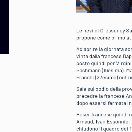
Le nevi di Gressoney Sa
propone come primo atto
Ad aprire la giornata so
vinta dalla francese Da
posto quindi per Virgin
Bachmann (16esima), Mart
Franchi (27esima) out ne
Sale sul podio della pro
precedre la francese An
dopo essersi fermata in
Poker francese quindi ne
Arnaud, Ivan Essonnier e
chiudono il quadro dei f