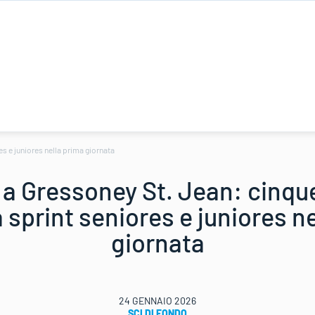
es e juniores nella prima giornata
a Gressoney St. Jean: cinqu
fra sprint seniores e juniores n
giornata
24 GENNAIO 2026
SCI DI FONDO