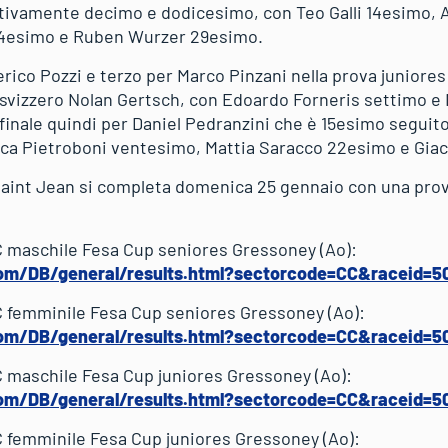
ttivamente decimo e dodicesimo, con Teo Galli 14esimo, 
 24esimo e Ruben Wurzer 29esimo.
ico Pozzi e terzo per Marco Pinzani nella prova juniores:
llo svizzero Nolan Gertsch, con Edoardo Forneris settimo e
inale quindi per Daniel Pedranzini che è 15esimo seguit
ca Pietroboni ventesimo, Mattia Saracco 22esimo e Gia
aint Jean si completa domenica 25 gennaio con una prova
TC maschile Fesa Cup seniores Gressoney (Ao):
com/DB/general/results.html?sectorcode=CC&raceid=5
TC femminile Fesa Cup seniores Gressoney (Ao):
com/DB/general/results.html?sectorcode=CC&raceid=5
TC maschile Fesa Cup juniores Gressoney (Ao):
com/DB/general/results.html?sectorcode=CC&raceid=5
TC femminile Fesa Cup juniores Gressoney (Ao):