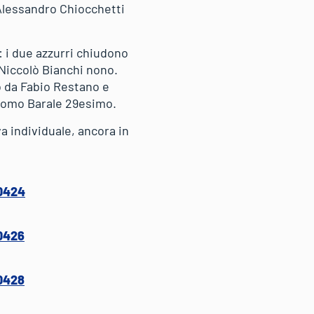
Alessandro Chiocchetti
 i due azzurri chiudono
 Niccolò Bianchi nono.
o da Fabio Restano e
como Barale 29esimo.
 individuale, ancora in
0424
0426
0428