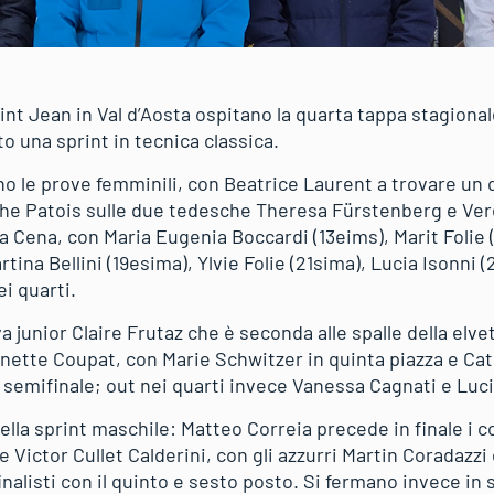
int Jean in Val d’Aosta ospitano la quarta tappa stagiona
 una sprint in tecnica classica.
no le prove femminili, con Beatrice Laurent a trovare un q
phe Patois sulle due tedesche Theresa Fürstenberg e Ve
ia Cena, con Maria Eugenia Boccardi (13eims), Marit Folie
ina Bellini (19esima), Ylvie Folie (21sima), Lucia Isonni
i quarti.
va junior Claire Frutaz che è seconda alle spalle della elv
nette Coupat, con Marie Schwitzer in quinta piazza e Cat
 semifinale; out nei quarti invece Vanessa Cagnati e Luci
lla sprint maschile: Matteo Correia precede in finale i c
 Victor Cullet Calderini, con gli azzurri Martin Coradazzi
inalisti con il quinto e sesto posto. Si fermano invece in 