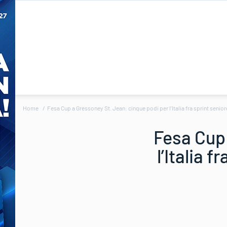
Home
Fesa Cup a Gressoney St. Jean: cinque podi per l’Italia fra sprint senior
Fesa Cup 
l’Italia 