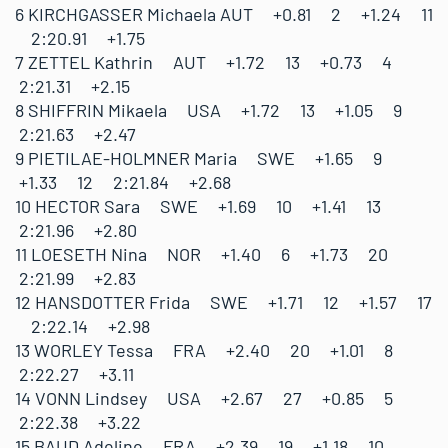
6 KIRCHGASSER Michaela AUT +0.81 2 +1.24 11
2:20.91 +1.75
7 ZETTEL Kathrin AUT +1.72 13 +0.73 4
2:21.31 +2.15
8 SHIFFRIN Mikaela USA +1.72 13 +1.05 9
2:21.63 +2.47
9 PIETILAE-HOLMNER Maria SWE +1.65 9
+1.33 12 2:21.84 +2.68
10 HECTOR Sara SWE +1.69 10 +1.41 13
2:21.96 +2.80
11 LOESETH Nina NOR +1.40 6 +1.73 20
2:21.99 +2.83
12 HANSDOTTER Frida SWE +1.71 12 +1.57 17
2:22.14 +2.98
13 WORLEY Tessa FRA +2.40 20 +1.01 8
2:22.27 +3.11
14 VONN Lindsey USA +2.67 27 +0.85 5
2:22.38 +3.22
15 BAUD Adeline FRA +2.39 19 +1.18 10