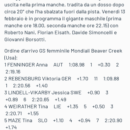
uscita nella prima manche, tradita da un dosso dopo
circa 20″ che l’ha sbalzata fuori dalla pista. Venerdì 13
febbraio è in programma il gigante maschile (prima
manche ore 18.00, seconda manche ore 22.15) con
Roberto Nani, Florian Eisath, Davide Simoncelli e
Giovanni Borsotti.
Ordine d’arrivo GS femminile Mondiali Beaver Creek
(Usa):
1 FENNINGER Anna AUT 1:08.98 1 +0.30 2
2:19.16
2 REBENSBURG Viktoria GER +1.70 11 1:09.88
1 2:20.56 +1.40
3 LINDELL-VIKARBY Jessica SWE +0.90 3
+0.89 6 2:20.65 +1.49
4 WEIRATHER Tina LIE +1.35 5 +0.50 3
2:20.71 +1.55
5 MAZE Tina SLO +1.10 4 +0.94 7 2:20.90
+1.74