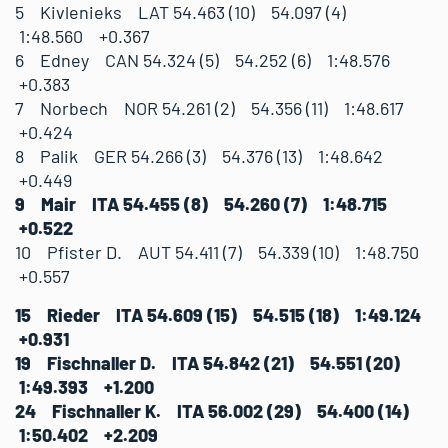
5 Kivlenieks LAT 54.463 (10) 54.097 (4)
1:48.560 +0.367
6 Edney CAN 54.324 (5) 54.252 (6) 1:48.576
+0.383
7 Norbech NOR 54.261 (2) 54.356 (11) 1:48.617
+0.424
8 Palik GER 54.266 (3) 54.376 (13) 1:48.642
+0.449
9 Mair ITA 54.455 (8) 54.260 (7) 1:48.715
+0.522
10 Pfister D. AUT 54.411 (7) 54.339 (10) 1:48.750
+0.557
15 Rieder ITA 54.609 (15) 54.515 (18) 1:49.124
+0.931
19 Fischnaller D. ITA 54.842 (21) 54.551 (20)
1:49.393 +1.200
24 Fischnaller K. ITA 56.002 (29) 54.400 (14)
1:50.402 +2.209