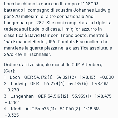
Loch ha chiuso la gara con il tempo di 1’48″193
battendo il compagno di squadra Johannes Ludwig
per 270 millesimi e l’altro connazionale Andi
Langenhan per 282. Si è così completata la tripletta
tedesca sul budello di casa. Il miglior azzurro in
classifica è David Mair con il nono posto, mentre è
15/o Emanuel Rieder, 19/o Dominik Fischnaller, che
mantiene la quarta piazza nella classifica assoluta, e
24/o Kevin Fischnaller.
Ordine d’arrivo singolo maschile CdM Altenberg
(Ger):
1 Loch GER 54.172 (1) 54.021 (2) 1:48.193 +0.000
2 Ludwig GER 54.279 (4) 54.184 (5) 1:48.463
+0.270
3 Langenhan GER 54.516 (12) 53.959 (1) 1:48.475
+0.282
4 Kindl AUT 54.478 (11) 54.040 (3) 1:48.518
+0.325