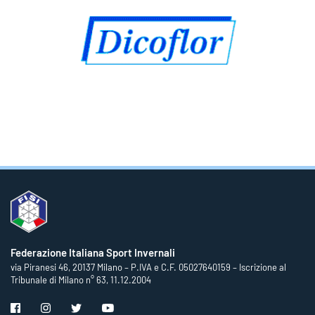
Federazione Italiana Sport Invernali
via Piranesi 46, 20137 Milano – P.IVA e C.F. 05027640159 – Iscrizione al
Tribunale di Milano n° 63, 11.12.2004