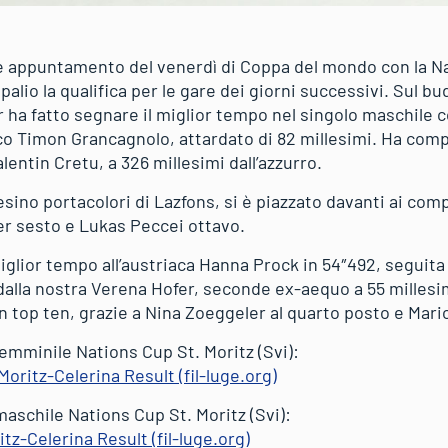
ale appuntamento del venerdì di Coppa del mondo con la Na
 palio la qualifica per le gare dei giorni successivi. Sul bu
 ha fatto segnare il miglior tempo nel singolo maschile c
o Timon Grancagnolo, attardato di 82 millesimi. Ha compl
lentin Cretu, a 326 millesimi dall’azzurro.
esino portacolori di Lazfons, si è piazzato davanti ai co
ler sesto e Lukas Peccei ottavo.
iglior tempo all’austriaca Hanna Prock in 54″492, seguita
alla nostra Verena Hofer, seconde ex-aequo a 55 millesimi
in top ten, grazie a Nina Zoeggeler al quarto posto e Mar
femminile Nations Cup St. Moritz (Svi):
ritz-Celerina Result (fil-luge.org)
maschile Nations Cup St. Moritz (Svi):
z-Celerina Result (fil-luge.org)