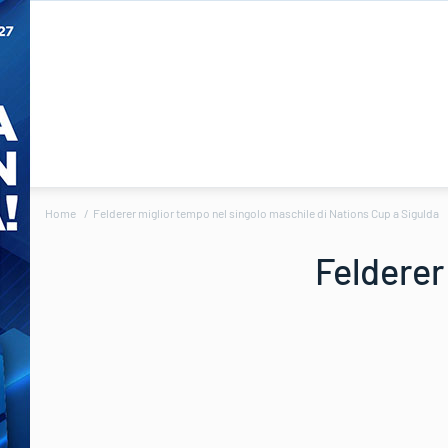
Home
Felderer miglior tempo nel singolo maschile di Nations Cup a Sigulda
Felderer