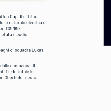
tion Cup di slittino
dello naturale elvetico di
on 1’05″858,
etato il podio
mpagni di squadra Lukas
 dalla compagna di
. Tre in totale le
ion Oberhofer sesta.