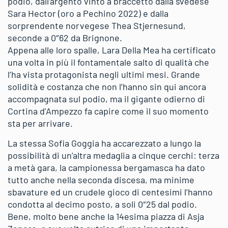
podio, dall’argento vinto a braccetto dalla svedese
Sara Hector (oro a Pechino 2022) e dalla
sorprendente norvegese Thea Stjernesund,
seconde a 0″62 da Brignone.
Appena alle loro spalle, Lara Della Mea ha certificato
una volta in più il fontamentale salto di qualità che
l’ha vista protagonista negli ultimi mesi. Grande
solidità e costanza che non l’hanno sin qui ancora
accompagnata sul podio, ma il gigante odierno di
Cortina d’Ampezzo fa capire come il suo momento
sta per arrivare.
La stessa Sofia Goggia ha accarezzato a lungo la
possibilità di un’altra medaglia a cinque cerchi: terza
a metà gara, la campionessa bergamasca ha dato
tutto anche nella seconda discesa, ma minime
sbavature ed un crudele gioco di centesimi l’hanno
condotta al decimo posto, a soli 0″25 dal podio.
Bene, molto bene anche la 14esima piazza di Asja