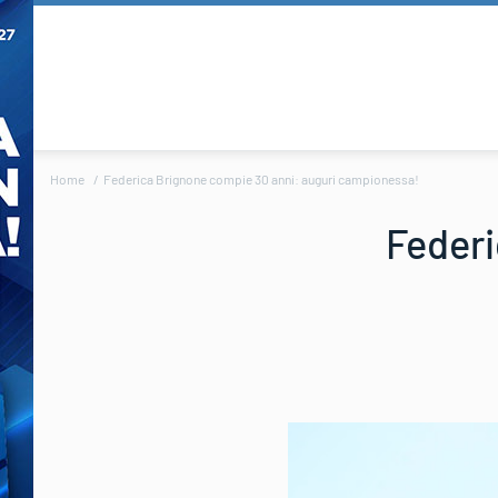
Home
Federica Brignone compie 30 anni: auguri campionessa!
Federi