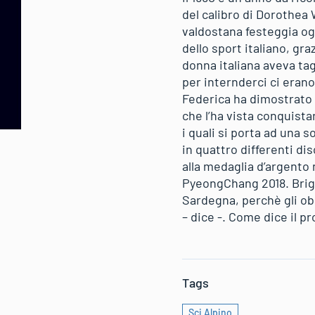
del calibro di Dorothea
valdostana festeggia ogg
dello sport italiano, g
donna italiana aveva tag
per internderci ci eran
Federica ha dimostrato d
che l’ha vista conquistar
i quali si porta ad una 
in quattro differenti di
alla medaglia d’argento 
PyeongChang 2018. Brign
Sardegna, perchè gli obi
– dice -. Come dice il p
Tags
Sci Alpino