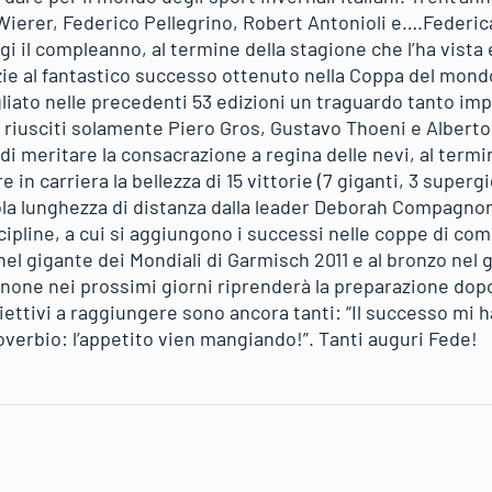
 Wierer, Federico Pellegrino, Robert Antonioli e….Federic
i il compleanno, al termine della stagione che l’ha vista 
razie al fantastico successo ottenuto nella Coppa del mon
liato nelle precedenti 53 edizioni un traguardo tanto imp
o riusciti solamente Piero Gros, Gustavo Thoeni e Albert
i meritare la consacrazione a regina delle nevi, al term
e in carriera la bellezza di 15 vittorie (7 giganti, 3 supe
sola lunghezza di distanza dalla leader Deborah Compagnon
scipline, a cui si aggiungono i successi nelle coppe di com
nel gigante dei Mondiali di Garmisch 2011 e al bronzo nel 
one nei prossimi giorni riprenderà la preparazione dop
ettivi a raggiungere sono ancora tanti: “Il successo mi h
roverbio: l’appetito vien mangiando!”. Tanti auguri Fede!