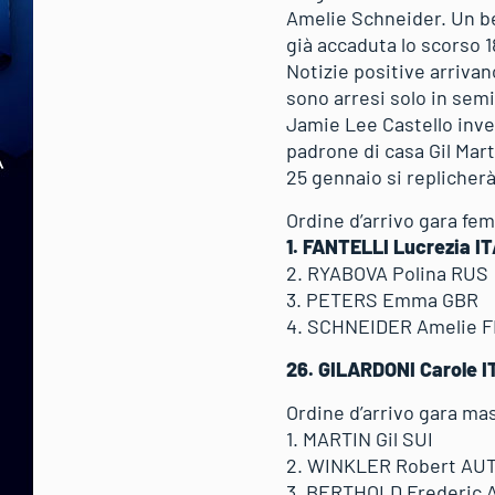
Amelie Schneider. Un be
già accaduta lo scorso 
Notizie positive arriva
sono arresi solo in semi
Jamie Lee Castello invec
padrone di casa Gil Mart
25 gennaio si replicherà
Ordine d’arrivo gara fem
1. FANTELLI Lucrezia I
2. RYABOVA Polina RUS
3. PETERS Emma GBR
4. SCHNEIDER Amelie 
26. GILARDONI Carole I
Ordine d’arrivo gara mas
1. MARTIN Gil SUI
2. WINKLER Robert AU
3. BERTHOLD Frederic 