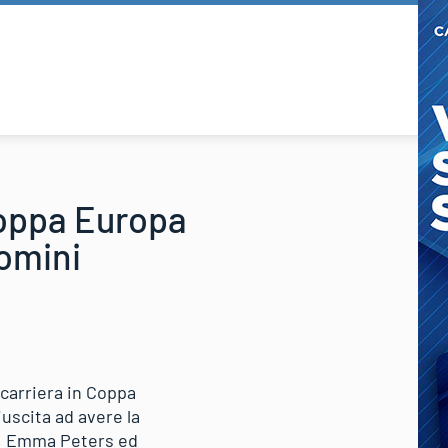
 Coppa Europa
uomini
a carriera in Coppa
iuscita ad avere la
va, Emma Peters ed