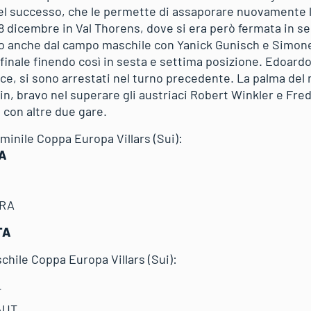
l successo, che le permette di assaporare nuovamente la
18 dicembre in Val Thorens, dove si era però fermata in s
no anche dal campo maschile con Yanick Gunisch e Simone
finale finendo così in sesta e settima posizione. Edoardo 
e, si sono arrestati nel turno precedente. La palma del 
in, bravo nel superare gli austriaci Robert Winkler e Fre
 con altre due gare.
minile Coppa Europa Villars (Sui):
TA
FRA
TA
chile Coppa Europa Villars (Sui):
T
AUT