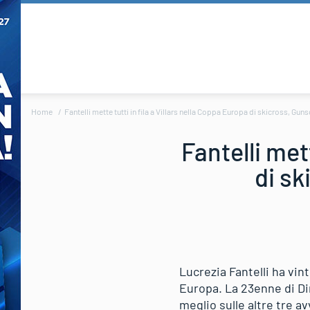
Home
Fantelli mette tutti in fila a Villars nella Coppa Europa di skicross, Guns
Fantelli met
di sk
Lucrezia Fantelli ha vint
Europa. La 23enne di Dim
meglio sulle altre tre 