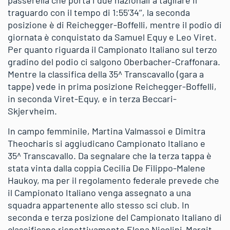
passerella che porta i due nazionali a tagliare il
traguardo con il tempo di 1:55’34’’, la seconda
posizione è di Reichegger-Boffelli, mentre il podio di
giornata è conquistato da Samuel Equy e Leo Viret.
Per quanto riguarda il Campionato Italiano sul terzo
gradino del podio ci salgono Oberbacher-Craffonara.
Mentre la classifica della 35^ Transcavallo (gara a
tappe) vede in prima posizione Reichegger-Boffelli,
in seconda Viret-Equy, e in terza Beccari-
Skjervheim.
In campo femminile, Martina Valmassoi e Dimitra
Theocharis si aggiudicano Campionato Italiano e
35^ Transcavallo. Da segnalare che la terza tappa è
stata vinta dalla coppia Cecilia De Filippo-Malene
Haukoy, ma per il regolamento federale prevede che
il Campionato Italiano venga assegnato a una
squadra appartenente allo stesso sci club. In
seconda e terza posizione del Campionato Italiano di
classificano rispettivamente Elena Nicolini-Margit