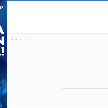
Home
HS130