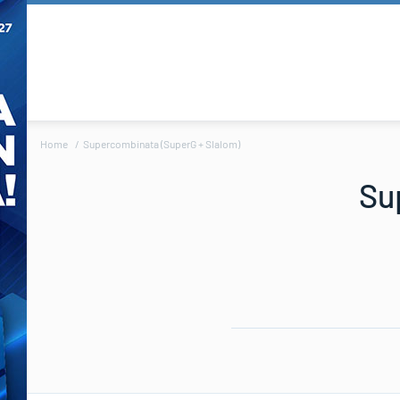
Home
Supercombinata (SuperG + Slalom)
Su