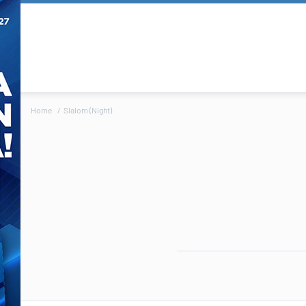
Home
Slalom (Night)