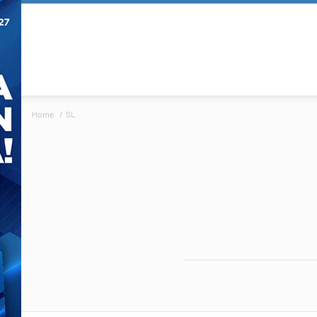
Home
SL