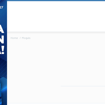
Home
Moguls