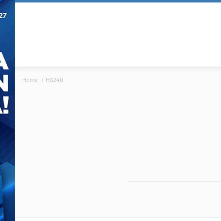
Home
HS240