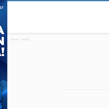
Home
HS111