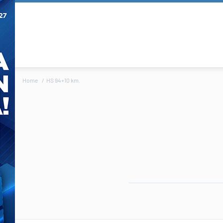
Home
HS 94+10 km.