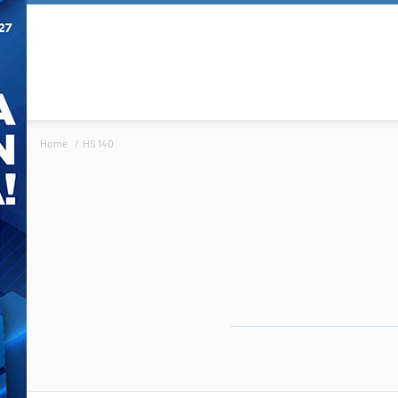
Home
HS 140