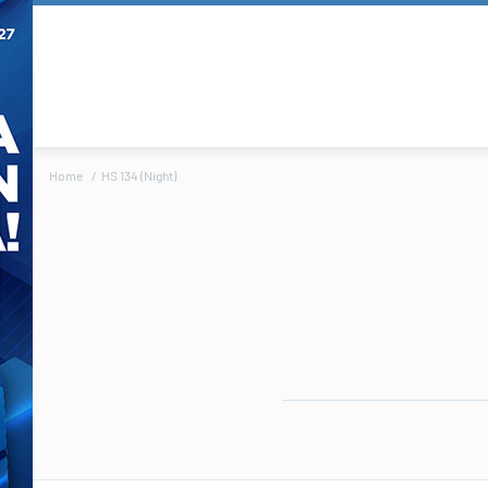
Home
HS 134 (Night)