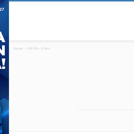
Home
HS 134 + 10 km