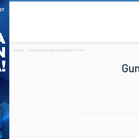
Home
Gundersen Large Hill HS138/10,0 Km
Gun