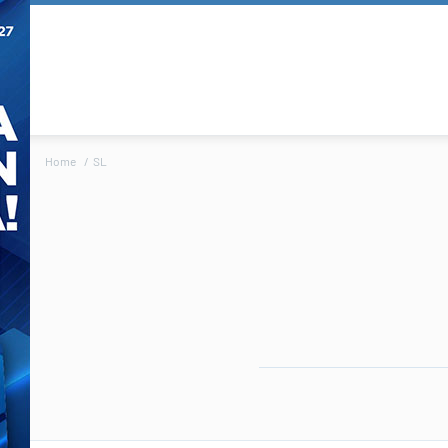
Home
SL