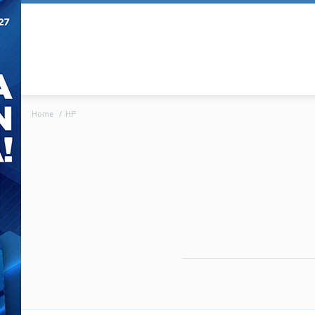
Home
HP