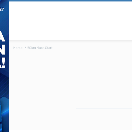
Home
50km Mass Start