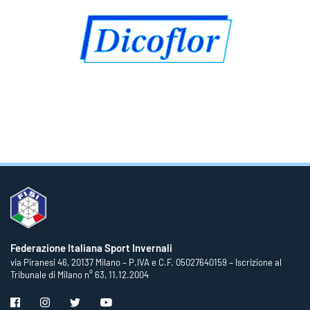
Federazione Italiana Sport Invernali
via Piranesi 46, 20137 Milano – P.IVA e C.F. 05027640159 – Iscrizione al
Tribunale di Milano n° 63, 11.12.2004