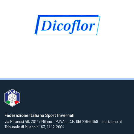
Federazione Italiana Sport Invernali
via Piranesi 46, 20137 Milano – P.IVA e C.F. 05027640159 – Iscrizione al
Tribunale di Milano n° 63, 11.12.2004