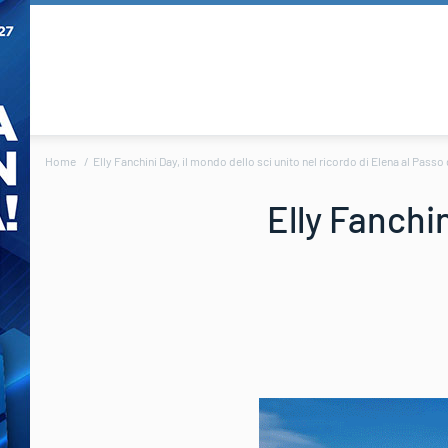
Home
Elly Fanchini Day, il mondo dello sci unito nel ricordo di Elena al Passo
Elly Fanchin