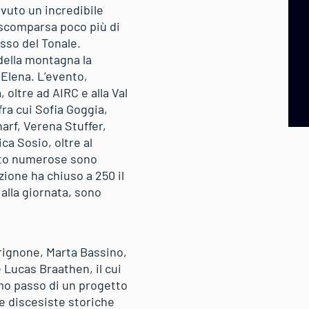
avuto un incredibile
, scomparsa poco più di
asso del Tonale.
 della montagna la
 Elena. L’evento,
oltre ad AIRC e alla Val
fra cui Sofia Goggia,
arf, Verena Stuffer,
ca Sosio, oltre al
anto numerose sono
azione ha chiuso a 250 il
lla giornata, sono
Brignone, Marta Bassino,
 Lucas Braathen, il cui
imo passo di un progetto
e discesiste storiche