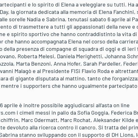
artecipanti e lo spirito di Elena a veleggiare su tutti. Ha 
 Day, la giornata dedicata alla memoria di Elena Fanchini
alle sorelle Nadia e Sabrina, tenutasi sabato 6 aprile al P
ntento di trasmettere a tutti gli appassionati della neve e
e e spirito sportivo che hanno contraddistinto la vita di
r che hanno accompagnata Elena nel corso della carriera, 
o della presenza di compagne di squadra di oggi e di ieri 
rovano, Roberta Melesi, Daniela Merighetti, Johanna Schn
 Azzola, Marta Benzoni, Anna Hofer, Sarah Pardeller, Federi
vanni Malagò e al Presidente FISi Flavio Roda e altrett
 gara di gigante disputata al mattino, tanto che l’organizz
 mentre i supporters che hanno ugualmente partecipato a
6 aprile è inoltre possibile aggiudicarsi all’asta on line
s.com i cimeli messi in palio da Sofia Goggia, Federica 
Schiffrin, Marc Odermatt, Marc Rochat, Aleksander Kilde e
e devoluto alla ricerca contro il cancro. Si tratta del pr
Sabrina stanno sviluppando con il supporto di DH Lions, l