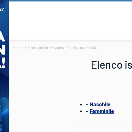
Home
Elenco iscritti a Veysonnaz 10 e 11 gennaio 2015
Elenco is
–
Maschile
–
Femminile