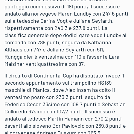
punteggio complessivo di 181 punti, il successo è
andato alla norvegese Maren Lundby con 247,6 punti
sulle tedesche Carina Vogt e Juliane Seyfarth,
rispettivamente con 240,3 e 237,8 punti. La
classifica generale dopo dodici gare vede Lundby al
comando con 788 punti, seguita da Katharina
Althaus con 747 e Juliane Seyfarth con 511,
Runggaldier è ventesima con 110 e l’assente Lara
Malsiner ventiquattresima con 87.
Il circuito di Continental Cup ha disputato invece il
secondo appuntamento sul trampolino HS139
maschile di Planica, dove Alex Insam ha colto il
ventesimo posto con 233,3 punti, seguito da
Federico Cecon 33simo con 108,7 punti e Sebastian
Colloredo 37simo con 107,2 punti. Il successo è
andato al tedesco Martin Hamann con 270,2 punti
davanti allo sloveno Bor Pavlovcic con 269,8 punti e
al norvegese Andreas Buskum con 265,5.