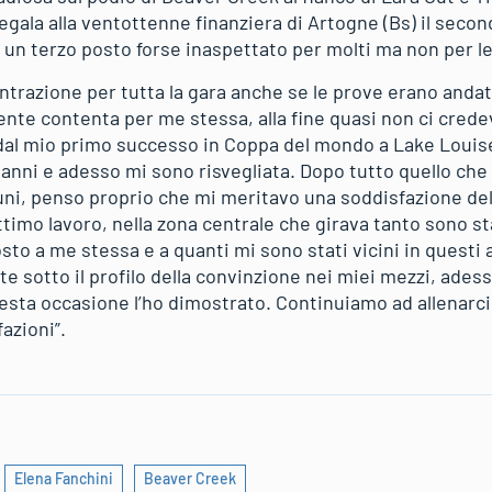
ala alla ventottenne finanziera di Artogne (Bs) il second
un terzo posto forse inaspettato per molti ma non per le
trazione per tutta la gara anche se le prove erano anda
nte contenta per me stessa, alla fine quasi non ci credev
dal mio primo successo in Coppa del mondo a Lake Louis
 anni e adesso mi sono risvegliata. Dopo tutto quello che
tuni, penso proprio che mi meritavo una soddisfazione del
ttimo lavoro, nella zona centrale che girava tanto sono st
osto a me stessa e a quanti mi sono stati vicini in questi 
te sotto il profilo della convinzione nei miei mezzi, ades
uesta occasione l’ho dimostrato. Continuiamo ad allenarci
azioni”.
Elena Fanchini
Beaver Creek