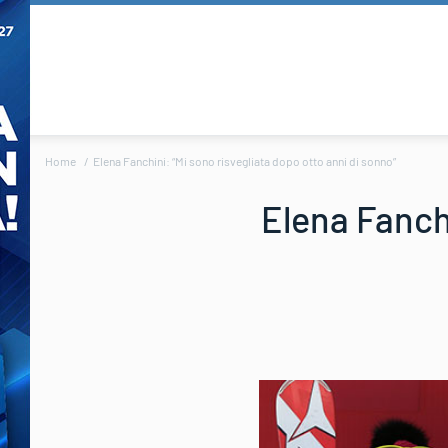
Home
Elena Fanchini: “Mi sono risvegliata dopo otto anni di sonno”
Elena Fanchi