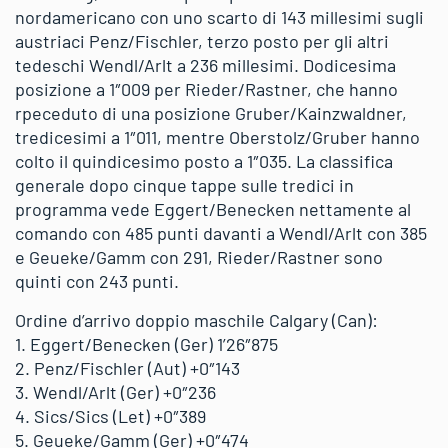
nordamericano con uno scarto di 143 millesimi sugli
austriaci Penz/Fischler, terzo posto per gli altri
tedeschi Wendl/Arlt a 236 millesimi. Dodicesima
posizione a 1″009 per Rieder/Rastner, che hanno
rpeceduto di una posizione Gruber/Kainzwaldner,
tredicesimi a 1″011, mentre Oberstolz/Gruber hanno
colto il quindicesimo posto a 1″035. La classifica
generale dopo cinque tappe sulle tredici in
programma vede Eggert/Benecken nettamente al
comando con 485 punti davanti a Wendl/Arlt con 385
e Geueke/Gamm con 291, Rieder/Rastner sono
quinti con 243 punti.
Ordine d’arrivo doppio maschile Calgary (Can):
1. Eggert/Benecken (Ger) 1’26″875
2. Penz/Fischler (Aut) +0″143
3. Wendl/Arlt (Ger) +0″236
4. Sics/Sics (Let) +0″389
5. Geueke/Gamm (Ger) +0″474